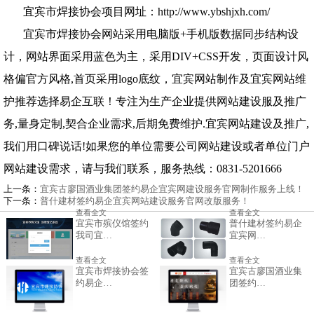
宜宾市焊接协会
项目网址：http://www.ybshjxh.com/
宜宾市焊接协会
网站采用电脑版+手机版数据同步结构设
计，网站界面采用蓝色为主，采用DIV+CSS开发，页面设计风
格偏官方风格,首页采用logo底纹，宜宾网站制作及宜宾网站维
护推荐选择易企互联！专注为生产企业提供网站建设服及推广
务,量身定制,契合企业需求,后期免费维护.宜宾网站建设及推广,
我们用口碑说话!如果您的单位需要公司网站建设或者单位门户
网站建设需求，请与我们联系，服务热线：0831-5201666
上一条：
宜宾古廖国酒业集团签约易企宜宾网建设服务官网制作服务上线！
下一条：
普什建材签约易企宜宾网站建设服务官网改版服务！
查看全文
查看全文
宜宾市殡仪馆签约
普什建材签约易企
我司宜…
宜宾网…
查看全文
查看全文
宜宾市焊接协会签
宜宾古廖国酒业集
约易企…
团签约…